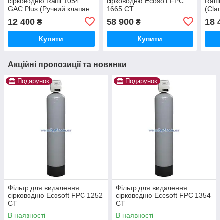
сірководню Raifil 1054
сірководню Ecosoft FPC
Raif
GAC Plus (Ручний клапан
1665 CT
(Cla
RunXin)
12 400
58 900
18 
₴
₴
Купити
Купити
Акційні пропозиції та новинки
Подарунок
Подарунок
Фільтр для видалення
Фільтр для видалення
сірководню Ecosoft FPC 1252
сірководню Ecosoft FPC 1354
CT
CT
В наявності
В наявності