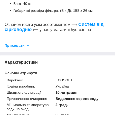
Вага: 40 кг
Габаритні розміри фільтра, (В х Д): 158 х 26 см
Систем від
Ознайомтеся з усім асортиментом ⟹
сірководню
⟸ у нас у магазині hydro.in.ua
Приховати
Характеристики
Основні атрибути
Виробник
ECOSOFT
Країна виробник
Україна
Швидкість фільтрації
10 литр/мин
Призначення очищення
Видалення серовороду
Мінімальна температура
4 град.
води на вході
Максимальна
30 град.