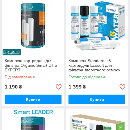
Комплект картриджів для
Комплект Standard з 5
фільтра Organic Smart Ultra
картриджів Ecosoft для
EXPERT
фільтра зворотного осмосу
без мінералізатора
Під замовлення
Готово до відправки
1 190
1 399
₴
₴
Купити
Купити