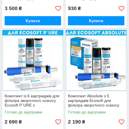
3 500
930
₴
₴
Купити
Купити
Комплект із 6 картриджів для
Комплект Absolute з 5
фільтра зворотного осмосу
картриджів Ecosoft для
Ecosoft P`URE з
фільтра зворотного осмосу
мінералізатором
без мінералізатора
Готово до відправки
Готово до відправки
2 690
2 190
₴
₴