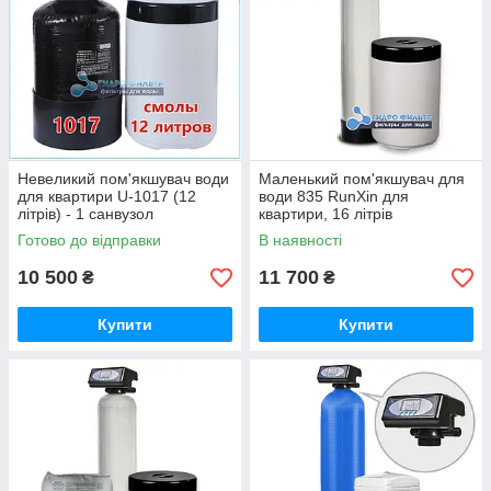
Невеликий пом'якшувач води
Маленький пом'якшувач для
для квартири U-1017 (12
води 835 RunXin для
літрів) - 1 санвузол
квартири, 16 літрів
Готово до відправки
В наявності
10 500
11 700
₴
₴
Купити
Купити