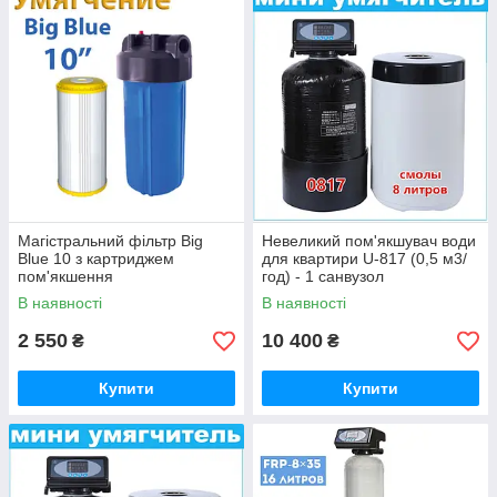
Магістральний фільтр Big
Невеликий пом'якшувач води
Blue 10 з картриджем
для квартири U-817 (0,5 м3/
пом'якшення
год) - 1 санвузол
В наявності
В наявності
2 550
10 400
₴
₴
Купити
Купити