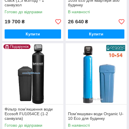
Clack (1,3 м3/год) - 1
1035 Eco для квартири або
санвузол
будинку
Готово до відправки
В наявності
19 700
26 640
₴
₴
Купити
Купити
Подарунок
Фільтр пом'якшення води
Ecosoft FU1054CE (1-2
Пом'якшувач води Organic U-
санвузла)
10 Eco для будинку
Готово до відправки
В наявності