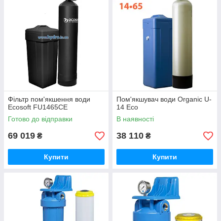
Фільтр пом'якшення води
Пом'якшувач води Organic U-
Ecosoft FU1465CE
14 Eco
Готово до відправки
В наявності
69 019
38 110
₴
₴
Купити
Купити