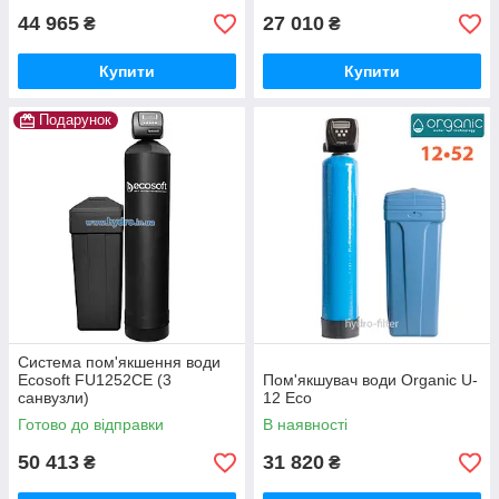
44 965
27 010
₴
₴
Купити
Купити
Подарунок
Система пом'якшення води
Ecosoft FU1252CE (3
Пом'якшувач води Organic U-
санвузли)
12 Eco
Готово до відправки
В наявності
50 413
31 820
₴
₴