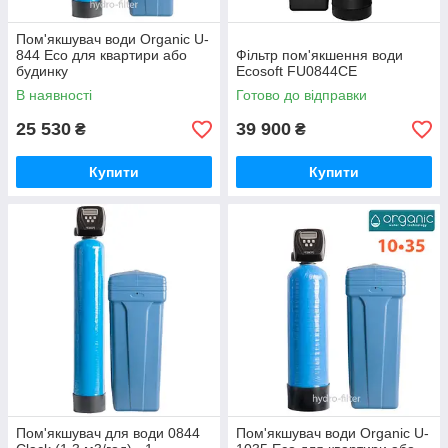
Пом'якшувач води Organic U-
844 Eco для квартири або
Фільтр пом'якшення води
будинку
Ecosoft FU0844CE
В наявності
Готово до відправки
25 530
39 900
₴
₴
Купити
Купити
Пом'якшувач для води 0844
Пом'якшувач води Organic U-