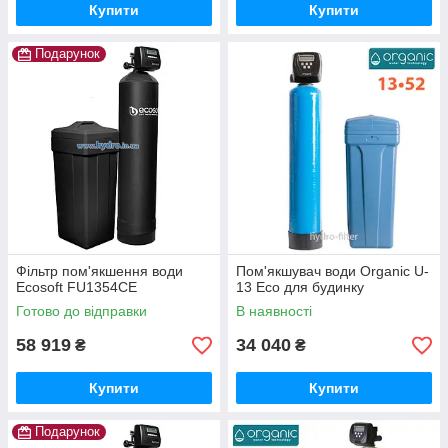
Купити
Купити
Подарунок
Фільтр пом'якшення води
Пом'якшувач води Organic U-
Ecosoft FU1354CE
13 Eco для будинку
Готово до відправки
В наявності
58 919
34 040
₴
₴
Купити
Купити
Подарунок