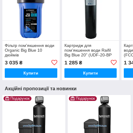
Фільтр пом'якшення води
Картридж для
Карт
Organic Big Blue 10
пом'якшення води Raifil
води
дюймів
Big Blue 20" (UDF-20-BP
(FC
RESIN)
3 035
1 285
1 3
₴
₴
Купити
Купити
Акційні пропозиції та новинки
Подарунок
Подарунок