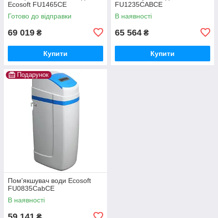
Ecosoft FU1465CE
FU1235CABCE
Готово до відправки
В наявності
69 019
65 564
₴
₴
Купити
Купити
Подарунок
Пом'якшувач води Ecosoft
FU0835CabCE
В наявності
59 141
₴