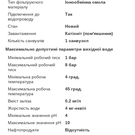
Тип фільтруючого
Іонообмінна смола
матеріалу
Підключення до
Так
водопроводу
Стан
Новий
Завантаження
Катіоніт (пом'якшення)
Кількість санвузлів
1 санвузол
Максимально допустимі параметри вихідної води
Мінімальний робочий тиск
1 бар
Максимальний робочий
8 бар
тиск
Мінімальна робоча
4 град.
температура
Максимальна робоча
45 град.
температура
Вміст заліза
0.2 мг/л
Жорсткість води
4 мг-екв/л
Мінімальне значення pH
4
Максимальне значення pH
10
Нафтопродукти
Відсутність