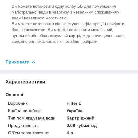
Ви можете встановити одну колбу ББ для пом'якшення
магістральної води в квартиру з невеликим споживанням
води і невеликою жорсткістю.
Ви можете встановити кілька ступенів фільтрації і прибрати
більше показників. Ви можете встановити механічний,
вугільний або обеззалізуючий картрідж для очищення води,
залежно від показників, які потрібно прибрати.
Приховати
Характеристики
Основні
Виробник
Filter 1
Країна виробник
Україна
Тип пом'якшувача води
Картріджний
Продуктивність
0.08 куб.м/год
Об'єм завантаження
4 л