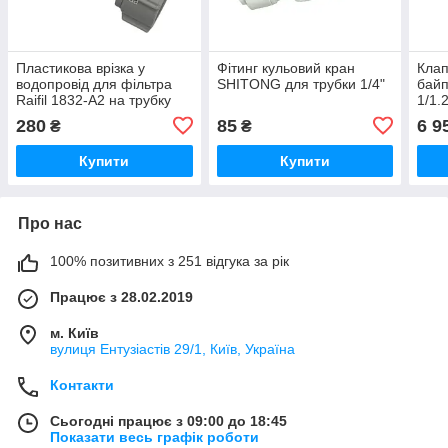
Пластикова врізка у
Фітинг кульовий кран
Клап
водопровід для фільтра
SHITONG для трубки 1/4"
бай
Raifil 1832-A2 на трубку
1/1.
1/4"
280
85
6 9
₴
₴
Купити
Купити
Про нас
100% позитивних з 251 відгука за рік
Працює з 28.02.2019
м. Київ
вулиця Ентузіастів 29/1, Київ, Україна
Контакти
Сьогодні працює з 09:00 до 18:45
Показати весь графік роботи