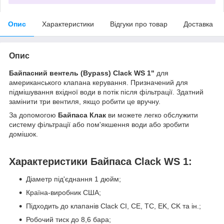
Опис
Характеристики
Відгуки про товар
Доставка
Опис
Байпасний вентель (Bypass) Clack WS 1"
для
американського клапана керування. Призначений для
підмішування вхідної води в потік після фільтрації. Здатний
замінити три вентиля, якщо робити це вручну.
За допомогою
Байпаса Клак
ви можете легко обслужити
систему фільтрації або пом'якшення води або зробити
домішок.
Характеристики Байпаса Clack WS 1:
Діаметр під'єднання 1 дюйм;
Країна-виробник США;
Підходить до клапанів Clack CI, CE, TC, EK, CK та ін.;
Робочий тиск до 8,6 бара;