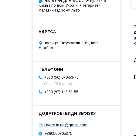
ФІЛЬТРИ ДЛЯ ВОДИ ➤ Купити в
Києві і по всій Україні • інтернет-
магазин Гідро-Фільтр
Ф
д
а
вулиця Ентузіастів 29/1, Київ,
К
Україна
+380 (50) 070-53-75
(Viber, Telegram)
+380 (97) 112-51-55
Hydro.in.ua@gmail.com
+380500705375