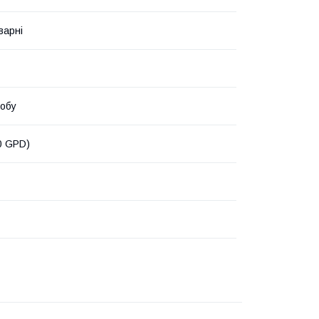
варні
добу
0 GPD)