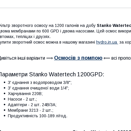
ільтр зворотного осмосу на 1200 галонів на добу
Stanko Waterte
вома мембранами по 600 GPD і двома насосами. Цей осмос викорис
втомах, тепліцах і друзях.
упити зворотний осмос можна в нашому магазині
hydro.in.ua
за хор
Осмосів з помпою
Дивіться інші варіанти ⟹
⟸ всі пропоз
Параметри Stanko Watertech 1200GPD:
З' єднання з водопроводом 3/8";
З' єднання очищеної води 1/4";
Харчування 220В;
Насоси - 2 шт.;
Адаптери - 2 шт. 24В/3А;
Мембрани 3213 - 2 шт.;
Продуктивність 100-189 л/год.