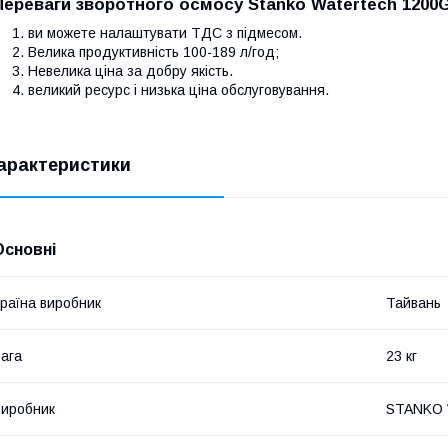
Переваги зворотного осмосу Stanko Watertech 1200
ви можете налаштувати ТДС з підмесом.
Велика продуктивність 100-189 л/год;
Невелика ціна за добру якість.
великий ресурс і низька ціна обслуговування.
арактеристики
Основні
раїна виробник
Тайвань
ага
23 кг
иробник
STANKO 