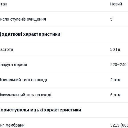
Стан
Новий
исло ступенів очищення
5
Додаткові характеристики
астота
50 Гц
апруга мережі
220~240
інімальний тиск на вході
2 атм
аксимальний тиск на вході
6 атм
Користувальницькі характеристики
ип мембрани
3213 (60