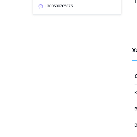
+380500705375
Х
К
В
В