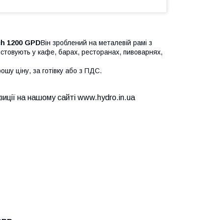
ch 1200 GPD
Він зроблений на металевій рамі з
товують у кафе, барах, ресторанах, пивоварнях,
ошу ціну, за готівку або з ПДС.
иції на нашому сайті www.hydro.in.ua