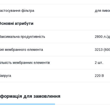
астосування фільтра
для пиво
Основні атрибути
аксимальна продуктивність
2800 л./
ип мембранного елемента
3213 (60
ількість мембранних елементів
2 шт.
апруга
220 В
нформація для замовлення