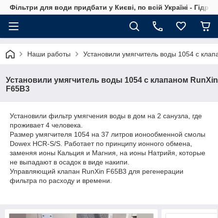
Фільтри для води придбати у Києві, по всій Україні - Гідро
Наши работы
Установили умягчитель воды 1054 с кла
Установили умягчитель воды 1054 с клапаном RunXin
F65B3
Установили фильтр умягчения воды в дом на 2 санузла, где
проживает 4 человека.
Размер умягчителя 1054 на 37 литров ионообменной смолы
Dowex HCR-S/S. Работает по принципу ионного обмена,
заменяя ионы Кальция и Магния, на ионы Натрийя, которые
не выпадают в осадок в виде накипи.
Управляющий клапан RunXin F65B3 для регенерации
фильтра по расходу и времени.