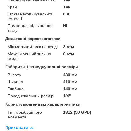
Накопичувальна ємність
Так
Кран
Так
Об'єм накопичувальної
8 л
ємності
Помпа для підвищення
Ні
тиску
Додаткові характеристики
Мінімальний тиск на вході
3 атм
Максимальний тиск на
6 атм
вході
Габаритні і приєднувальні розміри
Висота
430 мм
Ширина
410 мм
Глибина
140 мм
Приєднувальний розмір
1/4"
Користувальницькі характеристики
Тип мембранного
1812 (50 GPD)
елемента
Приховати