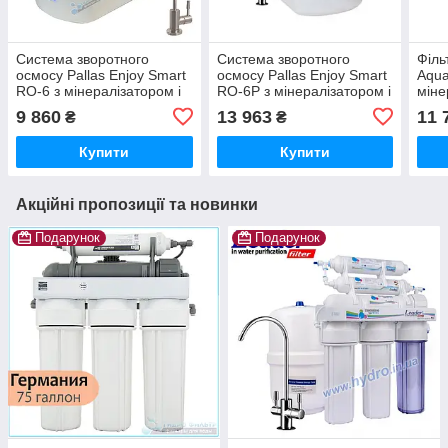
Система зворотного
Система зворотного
Філь
осмосу Pallas Enjoy Smart
осмосу Pallas Enjoy Smart
Aqua
RO-6 з мінералізатором і
RO-6P з мінералізатором і
міне
захистом від протікання
помпою
9 860
13 963
11 
₴
₴
Купити
Купити
Акційні пропозиції та новинки
Подарунок
Подарунок