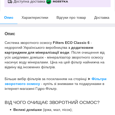
Доступна доставка
Опис
Характеристики
Відгуки про товар
Доставка
Опис
Система зворотного осмосу
Filters ECO Classic 6
-
недорогий Українського виробництва
з додатковим
картриджем для мінералізації води
. Після очищення від
усіх шкідливих домішок - мінералізатор зворотного осмосу
насичує воду мінералами. Ціна на цей фільтр найнижча на
відміну від іноземних фільтрів.
Більше вибір фільтрів за посиланням на сторінці ➤
Фільтри
зворотного осмосу
- купіть зі знижками та подарунками в
інтернет-магазині Гідро-Фільтр.
ВІД ЧОГО ОЧИЩАЄ ЗВОРОТНИЙ ОСМОС?
Великі домішки
(іржа, мал, пісок);