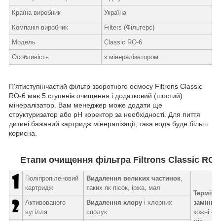
Країна виробник
Україна
Компанія виробник
Filters (Фільтерс)
Модель
Classic RO-6
Особливість
з мінералізатором
П'ятиступінчастий фільтр зворотного осмосу Filtrons Classic
RO-6 має 5 ступенів очищення і додатковий (шостий)
мінералізатор. Вам менеджер може додати ще
структуризатор або pH коректор за необхідності. Для пиття
дитині бажаний картридж мінералізації, така вода буде більш
корисна.
Етапи очищення фільтра Filtrons Classic RO-
Поліпропіленовий
Видалення великих частинок
,
картридж
таких як пісок, іржа, мал
Термін
Активованого
Видалення хлору
і хлорних
заміни:
вугілля
сполук
кожні 4-6