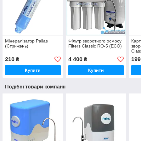
Мінералізатор Pallas
Фільтр зворотного осмосу
Карт
(Стрижень)
Filters Classic RO-5 (ECO)
звор
Clas
210
4 400
199
₴
₴
Купити
Купити
Подібні товари компанії