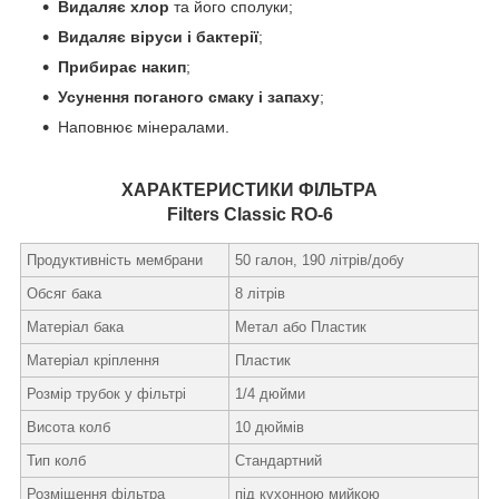
Видаляє хлор
та його сполуки;
Видаляє віруси і бактерії
;
Прибирає накип
;
Усунення поганого смаку і запаху
;
Наповнює мінералами.
ХАРАКТЕРИСТИКИ ФІЛЬТРА
Filters Classic RO-6
Продуктивність мембрани
50 галон, 190 літрів/добу
Обсяг бака
8 літрів
Матеріал бака
Метал або Пластик
Матеріал кріплення
Пластик
Розмір трубок у фільтрі
1/4 дюйми
Висота колб
10 дюймів
Тип колб
Стандартний
Розміщення фільтра
під кухонною мийкою