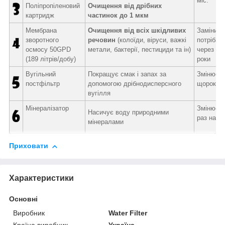
міс.
Поліпропіленовий
Очищення від дрібних
картридж
частинок до 1 мкм
Мембрана
Очищення від всіх шкідливих
Замінити
зворотного
речовин
(колоїди, віруси, важкі
потрібно
осмосу 50GPD
метали, бактерії, пестициди та ін)
через 1,5
(189 літрів/добу)
роки
Вугільний
Покращує смак і запах за
Змінюєт
постфільтр
допомогою дрібнодисперсного
щороку
вугілля
Мінералізатор
Змінюєт
Насичує воду природними
раз на рі
мінералами
Приховати
Характеристики
Основні
Виробник
Water Filter