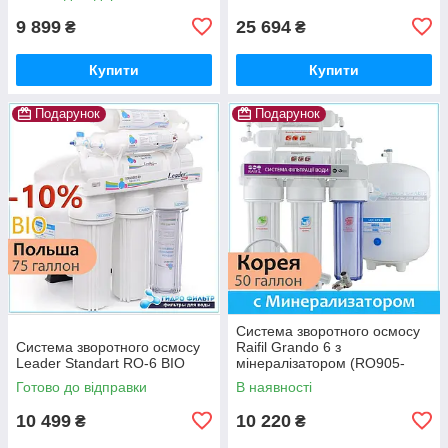
9 899
25 694
₴
₴
Купити
Купити
Подарунок
Подарунок
Система зворотного осмосу
Система зворотного осмосу
Raifil Grando 6 з
Leader Standart RO-6 BIO
мінералізатором (RO905-
650-EZ)
Готово до відправки
В наявності
10 499
10 220
₴
₴