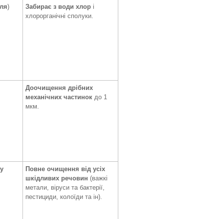
лля
)
Забирає з води хлор
і
хлорорганічні сполуки.
Доочищення дрібних
механічних частинок
до 1
мкм.
у
Повне очищення від усіх
шкідливих речовин
(важкі
метали, віруси та бактерії,
пестициди, колоїди та ін).