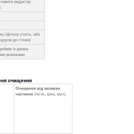
тавити редуктор
)
ку (фільтр стоїть, або
шурупи до стінки)
дюймів із двома
ми резинками
еня очищення
Очищення від великих
частинок
(пісок, іржа, мул).