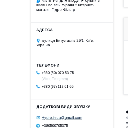
ФІЛЬТРИ ДЛЯ ВОДИ ➤ Купити в
Києві і по всій Україні • інтернет-
магазин Гідро-Фільтр
вулиця Ентузіастів 29/1, Київ,
Україна
+380 (50) 070-53-75
(Viber, Telegram)
+380 (97) 112-51-55
к
Hydro.in.ua@gmail.com
м
+380500705375