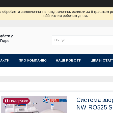
 обробляти замовлення та повідомлення, оскільки за її графіком 
найближчим робочим днем.
дбати у
 Гідро-
ТАКТИ
ПРО КОМПАНІЮ
НАШІ РОБОТИ
ЦІКАВІ СТАТ
Система зво
Подарунок
NW-RO525 S