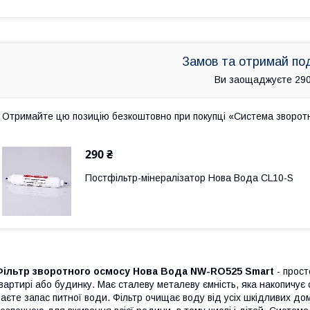
Замов та отримай по
Ви заощаджуєте 290
Отримайте цю позицію безкоштовно при покупці «Система зворо
290 ₴
Постфільтр-мінералізатор Нова Вода CL10-S
Фільтр зворотного осмосу Нова Вода NW-RO525 Smart
- прос
вартирі або будинку. Має сталеву металеву ємність, яка накопичує
аєте запас питної води. Фільтр очищає воду від усіх шкідливих дом