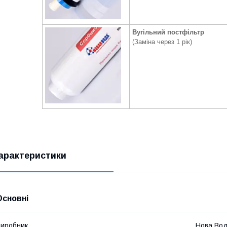
Вугільний постфільтр
(Заміна через 1 рік)
арактеристики
Основні
иробник
Нова Во