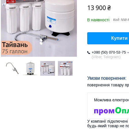
13 900 ₴
В наявності
Код:
NW-
Купити
+380 (50) 070-53-75
(Viber, Telegram)
повернення товару п
У компанії підключені
будь-який товар не п