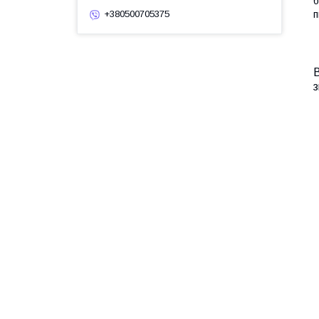
б
п
+380500705375
В
з