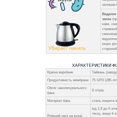
залишаєт
Видаляє
запах
(пр
кави, см
справжні
смачніше
видаленн
інших ре
сторонній
ХАРАКТЕРИСТИКИ ФІ
Країна виробник
Тайвань (заводс
Продуктивність мембрани
75 GPD (285 літ
Обсяг накопичувального
9 літрів
бака
Матеріал бака
сталь покрита
від 2,8 до 6 ат
тиску, вище 6 
Робочий тиск на вході