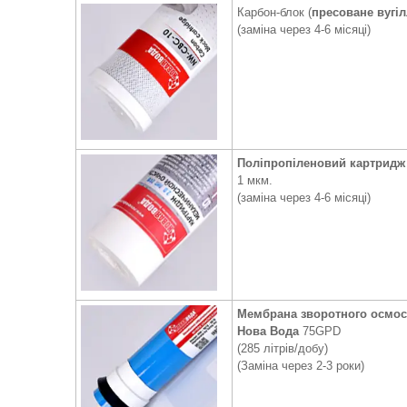
Карбон-блок (
пресоване вугі
(заміна через 4-6 місяці)
Поліпропіленовий картридж
1 мкм.
(заміна через 4-6 місяці)
Мембрана зворотного осмос
Нова Вода
75GPD
(285 літрів/добу)
(Заміна через 2-3 роки)