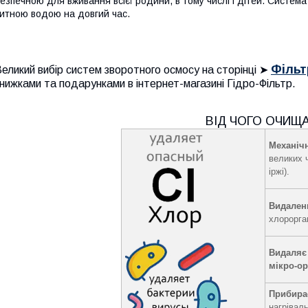
езпечною для вживання всієї родини, в тому числі і дітей. Систем
итною водою на довгий час.
Фільт
еликий вибір систем зворотного осмосу на сторінці ➤
нижками та подарунками в інтернет-магазині Гідро-Фільтр.
ВІД ЧОГО ОЧИЩ
Механіч
великих ч
іржі).
Видален
хлорорга
Видаляє 
мікро-ор
Прибира
нагрівал