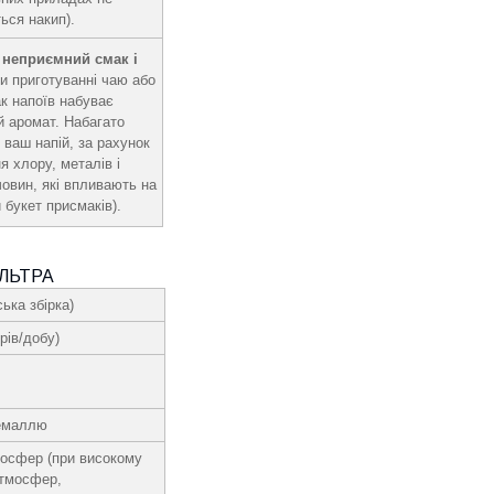
ься накип).
 неприємний смак і
и приготуванні чаю або
ак напоїв набуває
й аромат. Набагато
 ваш напій, за рахунок
я хлору, металів і
човин, які впливають на
 букет присмаків).
ЛЬТРА
ька збірка)
рів/добу)
 емаллю
мосфер (при високому
атмосфер,