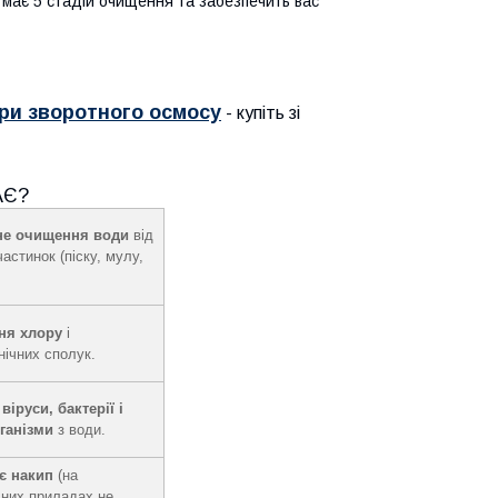
а має 5 стадій очищення та забезпечить вас
ри зворотного осмосу
- купіть зі
АЄ?
не очищення води
від
астинок (піску, мулу,
ня хлору
і
нічних сполук.
віруси, бактерії і
ганізми
з води.
є накип
(на
ьних приладах не