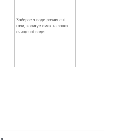
Забирає з води розчинені
гази, коригує смак та запах
очищеної води.
да