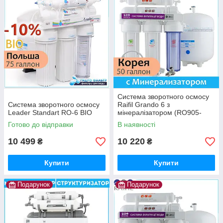
Система зворотного осмосу
Система зворотного осмосу
Raifil Grando 6 з
Leader Standart RO-6 BIO
мінералізатором (RO905-
650-EZ)
Готово до відправки
В наявності
10 499
10 220
₴
₴
Купити
Купити
Подарунок
Подарунок