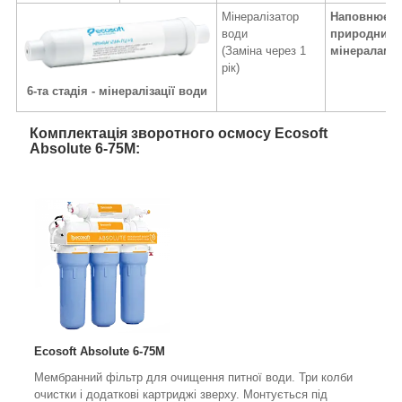
Мінералізатор
Наповнює в
води
природним
(Заміна через 1
мінералами
рік)
6-та стадія - мінералізації води
Комплектація зворотного осмосу Ecosoft
Absolute 6-75М:
Ecosoft Absolute 6-75М
Мембранний фільтр для очищення питної води. Три колби
очистки і додаткові картриджі зверху. Монтується під