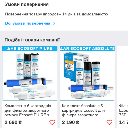
Умови повернення
Повернення товару впродовж 14 днів за домовленістю
Всі умови повернення
Подібні товари компанії
Комплект із 6 картриджів
Комплект Absolute з 5
Філь
для фільтра зворотного
картриджів Ecosoft для
Ecos
осмосу Ecosoft P`URE з
фільтра зворотного
75P 
мінералізатором
осмосу без
(MO
2 690
2 190
14 
₴
₴
мінералізатора