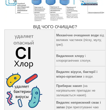
ВІД ЧОГО ОЧИЩАЄ?
Механічне очищення води
від
великих частинок (піску, мулу,
іржі).
Видалення хлору
і
хлорорганічних сполук.
Видаляє віруси, бактерії і
мікро-організми
з води.
Прибирає накип
(на
нагрівальних приладах не
залишається накип).
Видаляє неприємний смак і
запах
(при приготуванні чаю