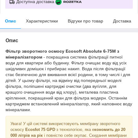
Доступна доставка
Опис
Характеристики
Відгуки про товар
Доставка
Опис
Фільтр зворотного осмосу Ecosoft Absolute 6-75М з
мінералізатором
- покращена система фільтрації питної
води для квартири або будинку. Фільтр очищає воду від усіх
шкідливих домішок і прибирає накип. Вода після фільтрації
стає безпечною для вживання всієї родини, в тому числі і для
дітей. У цьому фільтрі, на відміну від попередньої моделі
фільтра, поліпшені картриджі очистки (два вугілля, для
кращого очищення води від хлору), металева пластина
кріплення, покращений кран для фільтра модерн. Останнім
картриджем встановлений мінералізатор, який наповнює воду
мінералами.
Увага! У цій системі використовують мембрану зворотного
осмосу
Ecosfot 75 GPD
з технологією, яка е
кономить до 20
000 літрів на рік
і повністю себе окупає. Скидання мембрани