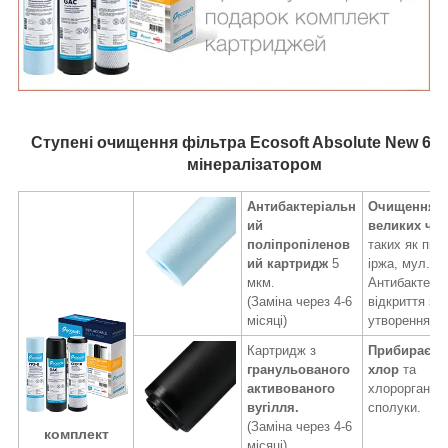
Ступені очищення фільтра
Ecosoft Absolute New 6-7
мінералізатором
Антибактеріальн
Очищення в
ий
великих час
поліпропіленов
таких як пісо
ий картридж
5
іржа, мул.
мкм.
Антибактері
(Заміна через 4-6
відкриття зн
місяці)
утворення с
Картридж з
Прибирає з 
гранульованого
хлор
та
активованого
хлорорганічн
вугілля.
сполуки.
(Заміна через 4-6
комплект
місяці)