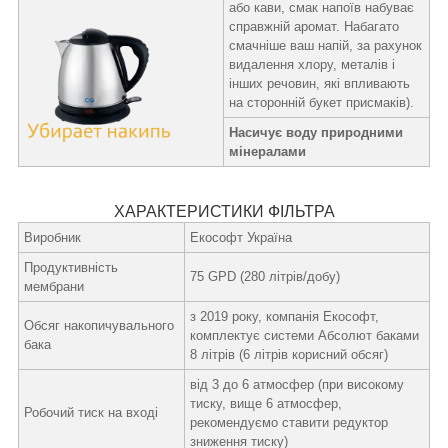
або кави, смак напоїв набуває
справжній аромат. Набагато
смачніше ваш напій, за рахунок
видалення хлору, металів і
інших речовин, які впливають
на сторонній букет присмаків).
Насичує воду природними
мінералами
ХАРАКТЕРИСТИКИ ФІЛЬТРА
Виробник
Екософт Україна
Продуктивність
75 GPD (280 літрів/добу)
мембрани
з 2019 року, компанія Екософт,
Обсяг накопичувального
комплектує системи Абсолют баками
бака
8 літрів (6 літрів корисний обсяг)
від 3 до 6 атмосфер (при високому
тиску, вище 6 атмосфер,
Робочий тиск на вході
рекомендуємо ставити редуктор
зниження тиску)