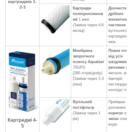
картриджів 1-
2-3
Картридж
Доочистка
поліпропіленов
дрібних
ий
1 мкм.
механічних
(Заміна через 4-6
частинок
пі
місяці)
вугільного
картриджа д
мкм.
Мембрана
Повне очищ
зворотного
від усіх
осмосу Aqualast
шкідливих
75GPD
речовин
(ва
(280 літрів/добу)
метали, вірус
(Заміна через 2-3
бактерії,
роки)
пестициди,
колоїди та ін
Вугільний
Прибирає з 
постфільтр
розчинені газ
(Заміна через 1
коригує смак
рік)
запах
очище
Картриджі 4-
води.
5