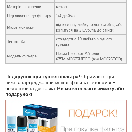
Матеріал кріплення
метал
Підключення до фільтру
1/4 дюйма
під кухонну мийку фільтр стоїть, або
Місце монтажу
кріпиться на 2 шурупа до стінки)
стандартна 10 дюймів з одного
Тип колби
гумкою
Новий Екософт Абсолют
Модель фільтра
675M MO675MECO (або MO675ECO)
Подарунок при купівлі фільтра!
Отримайте три
нижніх картриджа
при купівлі фільтра
- економія +
безкоштовна доставка.
Ви можете взяти знижку або
подарунок!