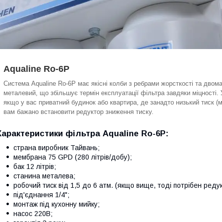
Aqualine Ro-6P
Система Aqualine Ro-6P має якісні колби з ребрами жорсткості та дв
металевий, що збільшує термін експлуатації фільтра завдяки міцності. 
якщо у вас приватний будинок або квартира, де занадто низький тиск (м
вам бажано встановити редуктор зниження тиску.
Характеристики фільтра Aqualine Ro-6P:
страна виробник Тайвань;
мембрана 75 GPD (280 літрів/добу);
бак 12 літрів;
станина металева;
робочий тиск від 1,5 до 6 атм. (якщо вище, тоді потрібен реду
під'єднання 1/4";
монтаж під кухонну мийку;
насос 220В;