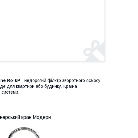
ine Ro-6P
- недорогий фільтр зворотного осмосу
йде для квартири або будинку. Країна
ю системи.
йнерський кран Модерн