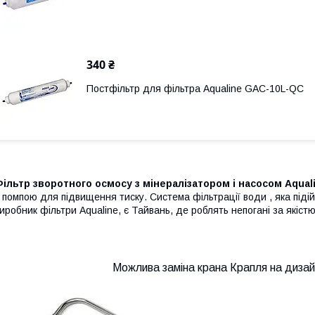
340 ₴
Постфільтр для фільтра Aqualine GAC-10L-QC
ільтр зворотного осмосу з мінералізатором і насосом Aqual
 помпою для підвищення тиску. Система фільтрації води , яка піді
иробник фільтри Aqualine, є Тайвань, де роблять непогані за якіст
Можлива заміна крана Крапля на диза