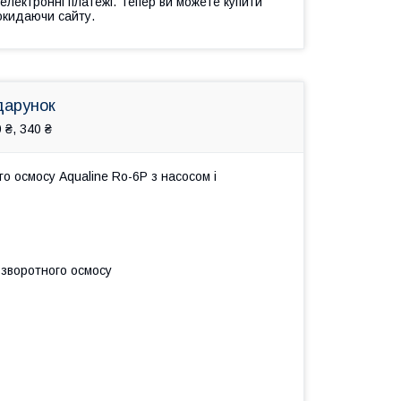
 електронні платежі. Тепер ви можете купити
окидаючи сайту.
дарунок
 ₴, 340 ₴
о осмосу Aqualine Ro-6P з насосом і
 зворотного осмосу