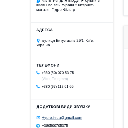
ФІЛЬТРИ ДЛЯ ВОДИ ➤ Купити в
Києві і по всій Україні • інтернет-
магазин Гідро-Фільтр
вулиця Ентузіастів 29/1, Київ,
Україна
+380 (50) 070-53-75
(Viber, Telegram)
+380 (97) 112-51-55
Hydro.in.ua@gmail.com
+380500705375