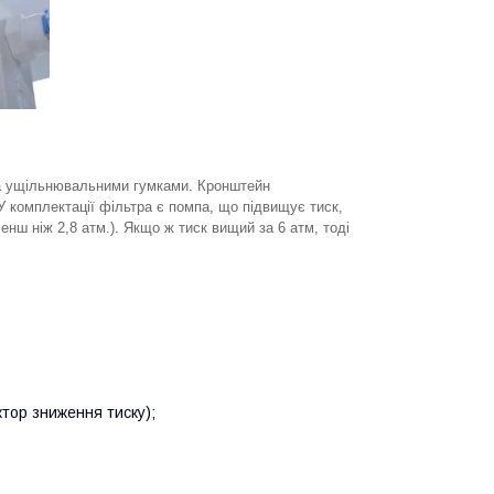
ома ущільнювальними гумками. Кронштейн
У комплектації фільтра є помпа, що підвищує тиск,
енш ніж 2,8 атм.). Якщо ж тиск вищий за 6 атм, тоді
ктор зниження тиску);