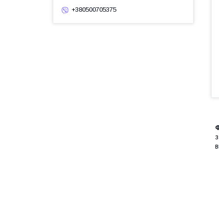
+380500705375
Ф
з
в