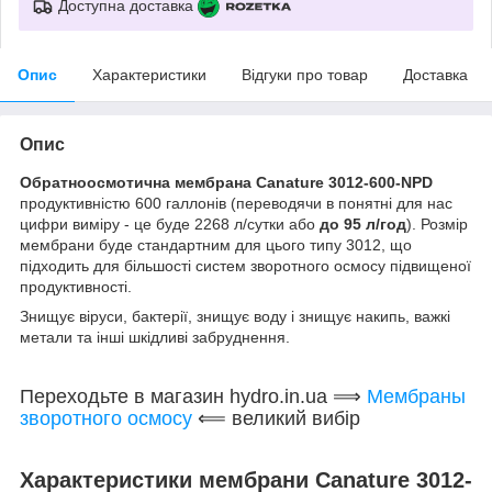
Доступна доставка
Опис
Характеристики
Відгуки про товар
Доставка
Опис
Обратноосмотична мембрана Canature 3012-600-NPD
продуктивністю 600 галлонів (переводячи в понятні для нас
цифри виміру - це буде 2268 л/сутки або
до 95 л/год
). Розмір
мембрани буде стандартним для цього типу 3012, що
підходить для більшості систем зворотного осмосу підвищеної
продуктивності.
Знищує віруси, бактерії, знищує воду і знищує накипь, важкі
метали та інші шкідливі забруднення.
Переходьте в магазин hydro.in.ua ⟹
Мембраны
зворотного осмосу
⟸ великий вибір
Характеристики мембрани Canature 3012-