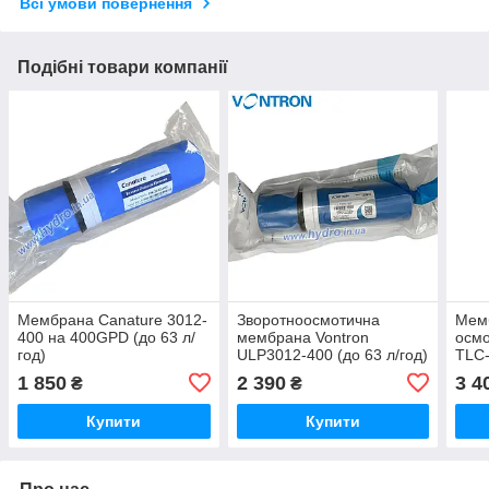
Всі умови повернення
Подібні товари компанії
Мембрана Canature 3012-
Зворотноосмотична
Мемб
400 на 400GPD (до 63 л/
мембрана Vontron
осмо
год)
ULP3012-400 (до 63 л/год)
TLC
1 850
2 390
3 4
₴
₴
Купити
Купити