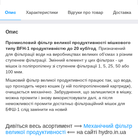
Опис
Характеристики
Відгуки про товар
Доставка
Опис
Промисловий фільтр великої продуктивності мішкового
типу BFH-1 продуктивністю до 20 куб/год
. Призначений
для фільтрації води на виробництвах великих об'ємах з різним
ступенем фільтрації. Змінний елемент у цих фільтрах - це
мішок із поліпропілену зі ступенем фільтрації 1, 5, 25, 50 або
100 мкм.
Мішковий фільтр великої продуктивності працює так, що вода,
що проходить через кошик (у ній поліпропіленовий картридж),
очищається механічно. Забруднення, що залишилися в мішку,
можна промити і знову використовувати далі, а після
неможливості промити достатньо фільтраційний мішок для
БФШ-1 слід замінити на новий
Дивіться весь асортимент ⟹
Механічний фільтр
великої продуктивності
⟸ на сайті hydro.in.ua