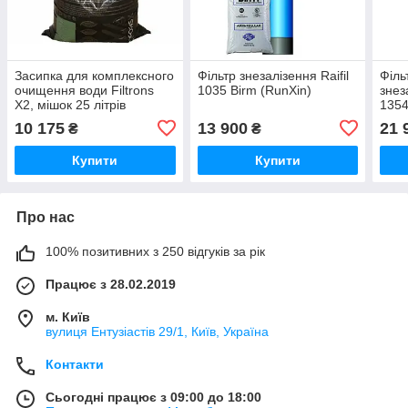
Засипка для комплексного
Фільтр знезалізення Raifil
Філь
очищення води Filtrons
1035 Birm (RunXin)
знез
X2, мішок 25 літрів
1354
10 175
13 900
21 
₴
₴
Купити
Купити
Про нас
100% позитивних з 250 відгуків за рік
Працює з 28.02.2019
м. Київ
вулиця Ентузіастів 29/1, Київ, Україна
Контакти
Сьогодні працює з 09:00 до 18:00