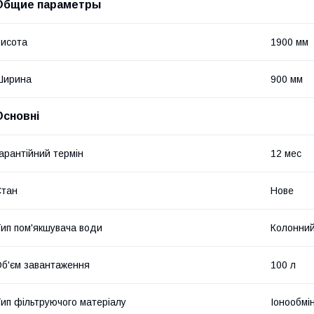
Общие параметры
исота
1900 мм
Ширина
900 мм
Основні
арантійний термін
12 мес
Стан
Нове
ип пом'якшувача води
Колонни
б'єм завантаження
100 л
ип фільтруючого матеріалу
Іонообмі