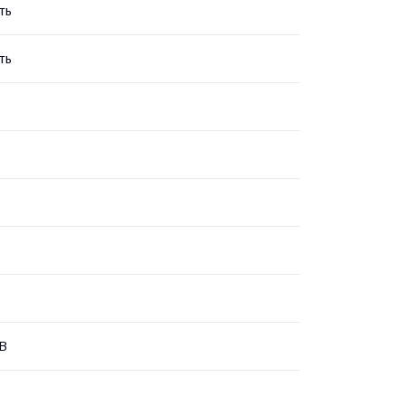
ть
ть
 В