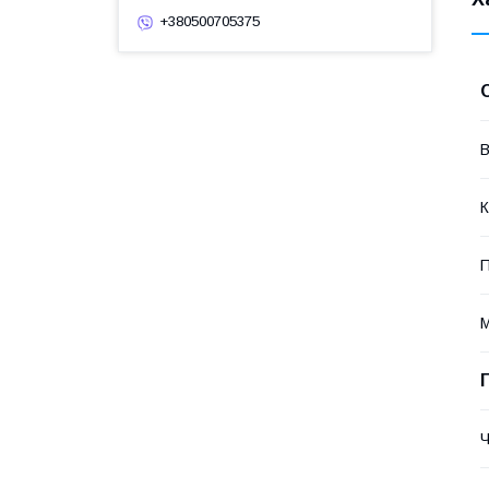
+380500705375
В
К
П
М
Ч