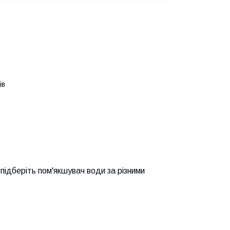
ів
підберіть пом'якшувач води за різними