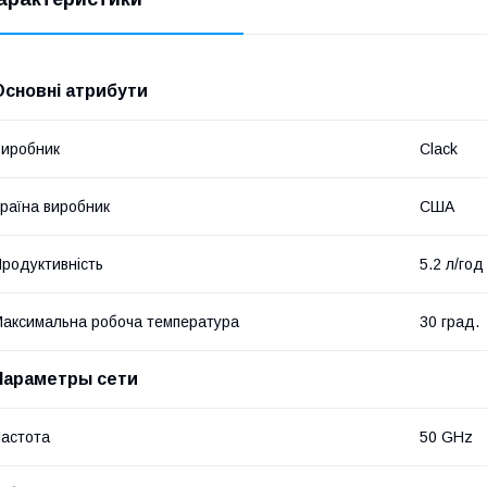
Основні атрибути
иробник
Clack
раїна виробник
США
родуктивність
5.2 л/год
аксимальна робоча температура
30 град.
Параметры сети
астота
50 GHz