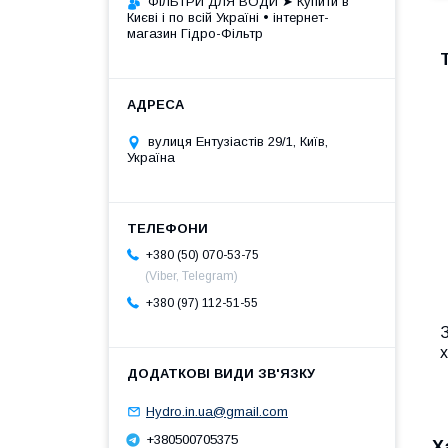
ФІЛЬТРИ ДЛЯ ВОДИ ➤ Купити в
Києві і по всій Україні • інтернет-
магазин Гідро-Фільтр
вулиця Ентузіастів 29/1, Київ,
Україна
+380 (50) 070-53-75
(Viber, Telegram)
+380 (97) 112-51-55
х
Hydro.in.ua@gmail.com
+380500705375
Х