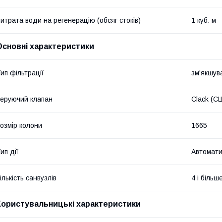
итрата води на регенерацію (обсяг стоків)
1 куб. м
Основні характеристики
ип фільтрації
зм'якшув
еруючий клапан
Clack (С
озмір колони
1665
ип дії
Автомат
ількість санвузлів
4 і більш
Користувальницькі характеристики