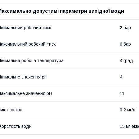
Максимально допустимі параметри вихідної води
інімальний робочий тиск
2 бар
аксимальний робочий тиск
6 бар
інімальна робоча температура
4 град.
інімальне значення pH
4
аксимальне значення pH
11
міст заліза
0.2 мг/л
орсткість води
15 мг-экв