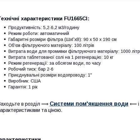
Технічні характеристики
FU1665CI
:
Продуктивність: 5,2-6,2 м3/годину
Режим роботи: автоматичний
Габаритні розміри фільтра (ШхГхВ): 90 х 50 х 190 см
Об'єм фільтруючого матеріалу: 100 літрів
Витрата води для промивки фільтруючого матеріалу: 1000 літр
Витрата таблетованої солі на 1 регенерацію: 10 кг
Режим регенерації: за обсягом води, по часу
Робочий тиск: бар 2-6
Приєднувальні розміри водопроводу: 1"
Виробник: США
Гарантія: 1 рік
Системи пом'якшення води
Заходьте в розділ ⟹
⟸ і 
арактеристиками та ціною.
арактеристики