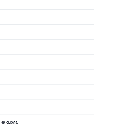
й
нна смола