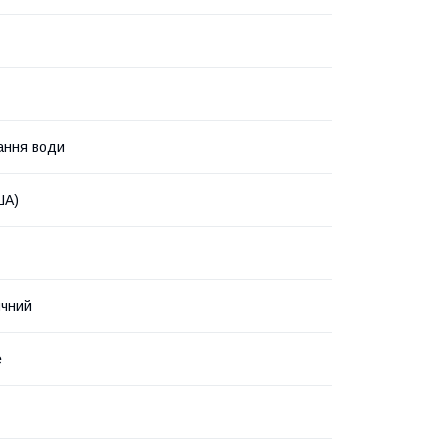
ання води
ША)
ичний
е