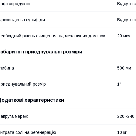
Нафтопродукти
Відсутніс
ірководень і сульфіди
Відсутніс
еобхідний рівень очищення від механічних домішок
20 мкм
Габаритні і приєднувальні розміри
либина
500 мм
риєднувальний розмір
1"
Додаткові характеристики
апруга мережі
220~240
итрата солі на регенерацію
10 кг