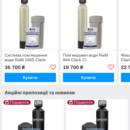
Система пом'якшення
Пом'якшувач води Raifil
Філь
води Raifil 1665 Clack
844 Clack CI
Clac
36 700
19 700
22 
₴
₴
Купити
Купити
Акційні пропозиції та новинки
Подарунок
Подарунок