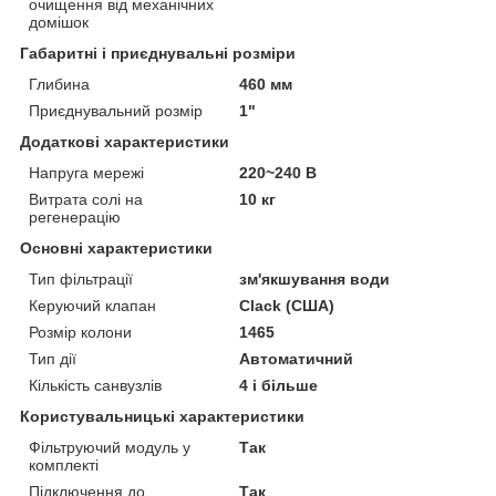
очищення від механічних
домішок
Габаритні і приєднувальні розміри
Глибина
460 мм
Приєднувальний розмір
1"
Додаткові характеристики
Напруга мережі
220~240 В
Витрата солі на
10 кг
регенерацію
Основні характеристики
Тип фільтрації
зм'якшування води
Керуючий клапан
Clack (США)
Розмір колони
1465
Тип дії
Автоматичний
Кількість санвузлів
4 і більше
Користувальницькі характеристики
Фільтруючий модуль у
Так
комплекті
Підключення до
Так