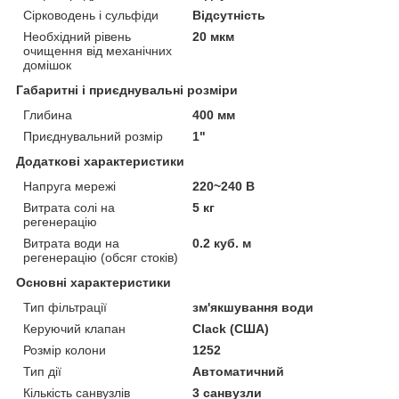
Сірководень і сульфіди
Відсутність
Необхідний рівень
20 мкм
очищення від механічних
домішок
Габаритні і приєднувальні розміри
Глибина
400 мм
Приєднувальний розмір
1"
Додаткові характеристики
Напруга мережі
220~240 В
Витрата солі на
5 кг
регенерацію
Витрата води на
0.2 куб. м
регенерацію (обсяг стоків)
Основні характеристики
Тип фільтрації
зм'якшування води
Керуючий клапан
Clack (США)
Розмір колони
1252
Тип дії
Автоматичний
Кількість санвузлів
3 санвузли