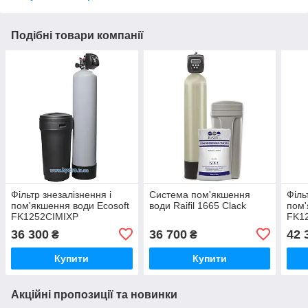
Подібні товари компанії
Фільтр знезалізнення і
Система пом'якшення
Філь
пом'якшення води Ecosoft
води Raifil 1665 Clack
пом'
FK1252CIMIXP
FK1
36 300
36 700
42 
₴
₴
Купити
Купити
Акційні пропозиції та новинки