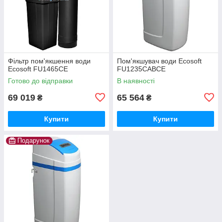
Фільтр пом'якшення води
Пом'якшувач води Ecosoft
Ecosoft FU1465CE
FU1235CABCE
Готово до відправки
В наявності
69 019
65 564
₴
₴
Купити
Купити
Подарунок