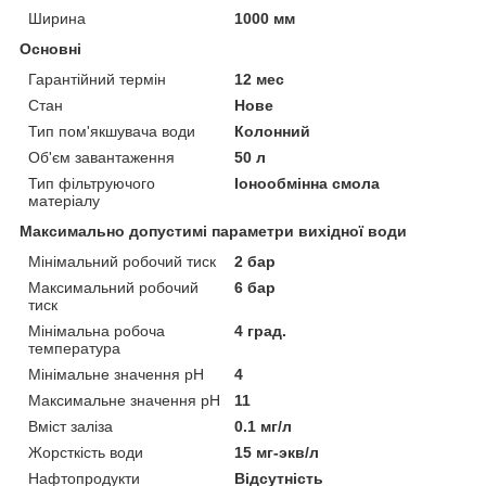
Ширина
1000 мм
Основні
Гарантійний термін
12 мес
Стан
Нове
Тип пом'якшувача води
Колонний
Об'єм завантаження
50 л
Тип фільтруючого
Іонообмінна смола
матеріалу
Максимально допустимі параметри вихідної води
Мінімальний робочий тиск
2 бар
Максимальний робочий
6 бар
тиск
Мінімальна робоча
4 град.
температура
Мінімальне значення pH
4
Максимальне значення pH
11
Вміст заліза
0.1 мг/л
Жорсткість води
15 мг-экв/л
Нафтопродукти
Відсутність