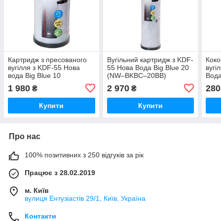
Картридж з пресованого
Вугільний картридж з KDF-
Коко
вугілля з KDF-55 Нова
55 Нова Вода Big Blue 20
вугі
вода Big Blue 10
(NW–BKBC–20BB)
Вод
1 980
2 970
280
₴
₴
Купити
Купити
Про нас
100% позитивних з 250 відгуків за рік
Працює з 28.02.2019
м. Київ
вулиця Ентузіастів 29/1, Київ, Україна
Контакти